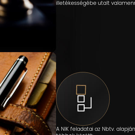
illetékességébe utalt valamenn
A NIK feladatai az Nbtv. alapjá