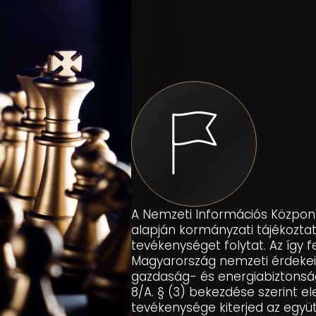
A Nemzeti Információs Központ
alapján kormányzati tájékozt
tevékenységet folytat. Az így f
Magyarország nemzeti érdekeit 
gazdaság- és energiabiztonság
8/A. § (3) bekezdése szerint e
tevékenysége kiterjed az egy