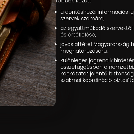
többek között:
a döntéshozói információs i
szervek számára,
az együttműködő szervektől
és értékelése,
javaslattétel Magyarország t
meghatározására,
különleges jogrend kihirdet
összefüggésben a nemzetbiz
kockázatot jelentő biztonsá
szakmai koordináció biztosít