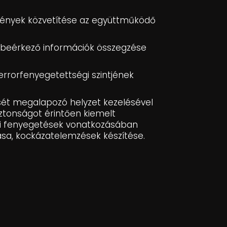
gények közvetítése az együttműködő
 beérkező információk összegzése
errorfenyegetettségi szintjének
ését megalapozó helyzet kezelésével
tonságot érintően kiemelt
gi fenyegetések vonatkozásában
ása, kockázatelemzések készítése.