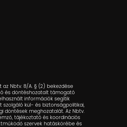
 az Nbtv. 8/A. § (2) bekezdése
ató és döntéshozatalt támogató
elhasznált információk segítik
szolgáló kül- és biztonságpolitikai,
i döntések meghozatalát. Az Nbtv.
lemző, tájékoztató és koordinációs
üttműködő szervek hatáskörébe és