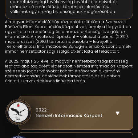
nemzetbiztonsági tevékenység további elemeivel, és
mára az információfúziós központok jelentős részt
vállalnak egy ország biztonságának megőrzésében.
A magyar információfúziós központok előfutára a Szervezett
Bűnözés Elleni Koordinációs Központ volt, amely a tárgykörben
egyesítette a rendőrség és a nemzetbiztonsági szolgálatok
információit. A következő lépésként – válaszul a párizsi (2015.),
majd brüsszeli (2016.) terrortámadásokra – létrejött a
Terrorelhárítási Információs és Bűnügyi Elemző Központ, amely
immár nemzetbiztonsági szolgálatként látta el feladatait.
A 2022. május 25-ével a magyar nemzetbiztonsági közösség
legfiatalabb tagjaként létrehozott Nemzeti Információs Központ
szélesebb jogosítványokat kapott, elsősorban a kormány
nemzetbiztonsági döntéseinek támogatása és az abban
érintett szervezetek koordinációja terén.
2022-
Nemzeti Információs Központ