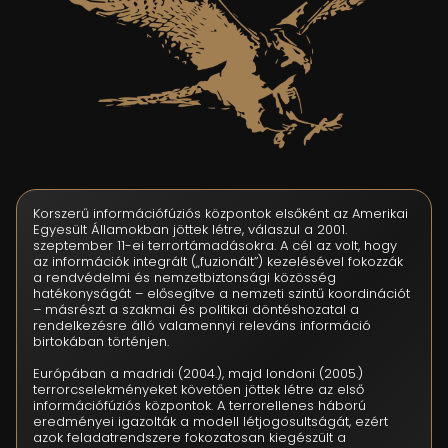
Korszerű információfúziós központok elsőként az Amerikai
Egyesült Államokban jöttek létre, válaszul a 2001.
szeptember 11-ei terrortámadásokra. A cél az volt, hogy
az információk integrált („fuzionált”) kezelésével fokozzák
a rendvédelmi és nemzetbiztonsági közösség
hatékonyságát – elősegítve a nemzeti szintű koordinációt
– másrészt a szakmai és politikai döntéshozatal a
rendelkezésre álló valamennyi releváns információ
birtokában történjen.
Európában a madridi (2004.), majd londoni (2005.)
terrorcselekményeket követően jöttek létre az első
információfúziós központok. A terrorellenes háború
eredményei igazolták a modell létjogosultságát, ezért
azok feladatrendszere fokozatosan kiegészült a