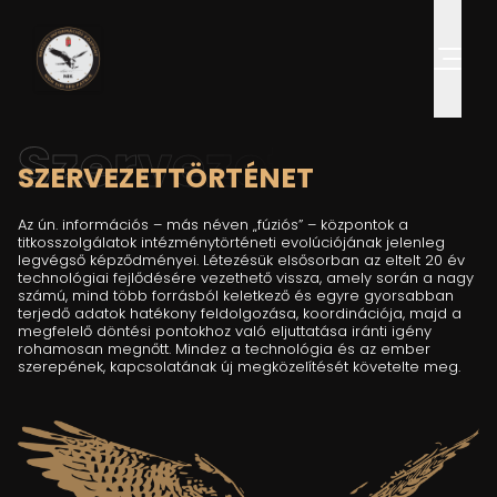
Szervezet
SZERVEZETTÖRTÉNET
Az ún. információs – más néven „fúziós” – központok a
titkosszolgálatok intézménytörténeti evolúciójának jelenleg
legvégső képződményei. Létezésük elsősorban az eltelt 20 év
technológiai fejlődésére vezethető vissza, amely során a nagy
számú, mind több forrásból keletkező és egyre gyorsabban
terjedő adatok hatékony feldolgozása, koordinációja, majd a
megfelelő döntési pontokhoz való eljuttatása iránti igény
rohamosan megnőtt. Mindez a technológia és az ember
szerepének, kapcsolatának új megközelítését követelte meg.