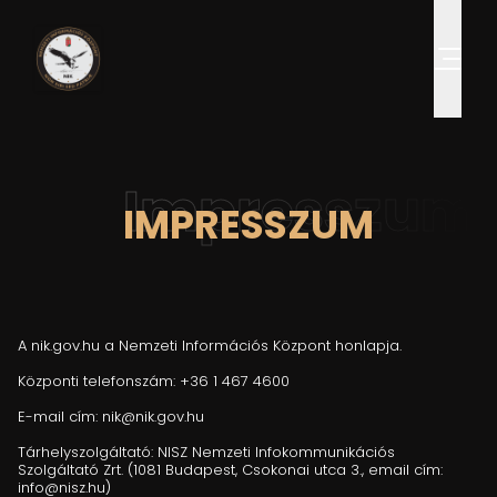
Impresszum
IMPRESSZUM
A nik.gov.hu a Nemzeti Információs Központ honlapja.
Központi telefonszám: +36 1 467 4600
E-mail cím:
nik@nik.gov.hu
Tárhelyszolgáltató: NISZ Nemzeti Infokommunikációs
Szolgáltató Zrt. (1081 Budapest, Csokonai utca 3., email cím:
info@nisz.hu
)