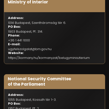
Ministry of Interior
Address:
1014 Budapest, Szentháromság tér 6.
PO Box:
1903 Budapest, Pf.: 314.
Phone:
+36 1 441 1000
E-mail:
ugyfelszolgalat@bm.gov.hu
Website:
https://kormany.hu/kormanyzat/belugyminiszterium
National Security Committee
of the Parliament
Address:
1055 Budapest, Kossuth tér 1-3.
PO Box:
1357 Budapest, Pf.: 2