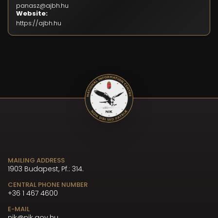
panasz@ajbh.hu
Website:
https://ajbh.hu
MAILING ADDRESS
1903 Budapest, Pf.: 314.
CENTRAL PHONE NUMBER
+36 1 467 4600
E-MAIL
nik@nik.gov.hu