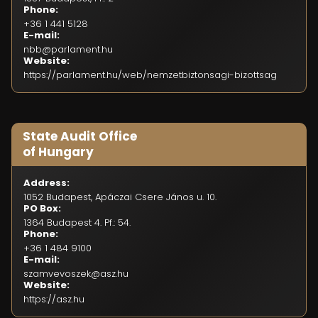
Phone:
+36 1 441 5128
E-mail:
nbb@parlament.hu
Website:
https://parlament.hu/web/nemzetbiztonsagi-bizottsag
State Audit Office
of Hungary
Address:
1052 Budapest, Apáczai Csere János u. 10.
PO Box:
1364 Budapest 4. Pf.: 54.
Phone:
+36 1 484 9100
E-mail:
szamvevoszek@asz.hu
Website:
https://asz.hu