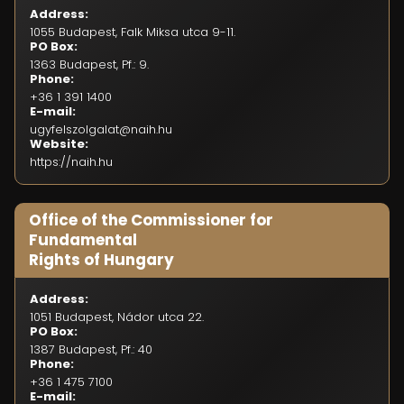
Address:
1055 Budapest, Falk Miksa utca 9-11.
PO Box:
1363 Budapest, Pf.: 9.
Phone:
+36 1 391 1400
E-mail:
ugyfelszolgalat@naih.hu
Website:
https://naih.hu
Office of the Commissioner for
Fundamental
Rights of Hungary
Address:
1051 Budapest, Nádor utca 22.
PO Box:
1387 Budapest, Pf.: 40
Phone:
+36 1 475 7100
E-mail: